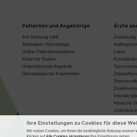
Patienten und Angehörige
Ärzte un
Ihre Meinung zählt
Zuweisung
Ambulante Hämatologie
Auftragsfo
Online-Patientenaufnahme
Labor
Klinische Studien
Konsiliardie
Unterstützende Angebote
Sprechstun
Hämatologische Krankheiten
Zellularthe
Stammzelltr
Zweitmeinu
Interdiszip
Klinische S
Unterstütz
Fortbildung
Ihre Einstellungen zu Cookies für diese We
Wir nutzen Cookies, um Ihnen die bestmögliche Nutzung unserer 
Klicken auf
Alle Cookies akzeptieren
Ihre Einwilligung geben.