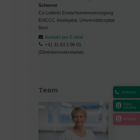
Scherrer
Co-Leiterin Erwachsenenversorgung
EHCCC Inselspital, Universitätsspital
Bern
Kontakt per E-Mail
+41 31 63 2 96 01
(Direktionssekretariat)
Team
KONTAKT
INSEL
GRUPPE
MYINSEL