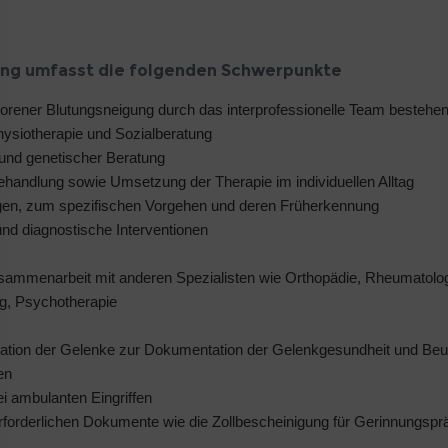
ng umfasst die folgenden Schwerpunkte
borener Blutungsneigung durch das interprofessionelle Team bestehe
Physiotherapie und Sozialberatung
und genetischer Beratung
handlung sowie Umsetzung der Therapie im individuellen Alltag
gen, zum spezifischen Vorgehen und deren Früherkennung
 und diagnostische Interventionen
ammenarbeit mit anderen Spezialisten wie Orthopädie, Rheumatolog
ng, Psychotherapie
ation der Gelenke zur Dokumentation der Gelenkgesundheit und Beur
en
i ambulanten Eingriffen
erforderlichen Dokumente wie die Zollbescheinigung für Gerinnungspr