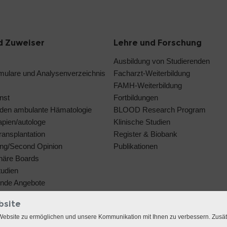
d Zuweiser
Lehre und Forschung
Ausbildung von Studierenden
rmulare und Analysenverzeichnis
Facharzt-Weiterbildung
FAMH-Weiterbildung
nst
Fortbildungen
den ambulante Hämatologie
BLOOD Research Program
rapien/autologe
Klinische Studien
ansplantation
Register & Biobank
ng/Second Opinion
Publikationen
linäre Boards
tudien
ende Angebote
bsite
Website zu ermöglichen und unsere Kommunikation mit Ihnen zu verbessern. Zusä