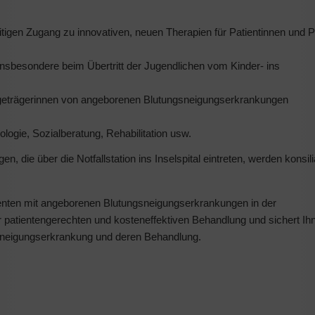
itigen Zugang zu innovativen, neuen Therapien für Patientinnen und P
sbesondere beim Übertritt der Jugendlichen vom Kinder- ins
ageträgerinnen von angeborenen Blutungsneigungserkrankungen
ogie, Sozialberatung, Rehabilitation usw.
die über die Notfallstation ins Inselspital eintreten, werden konsil
ienten mit angeborenen Blutungsneigungserkrankungen in der
er patientengerechten und kosteneffektiven Behandlung und sichert Ih
gsneigungserkrankung und deren Behandlung.