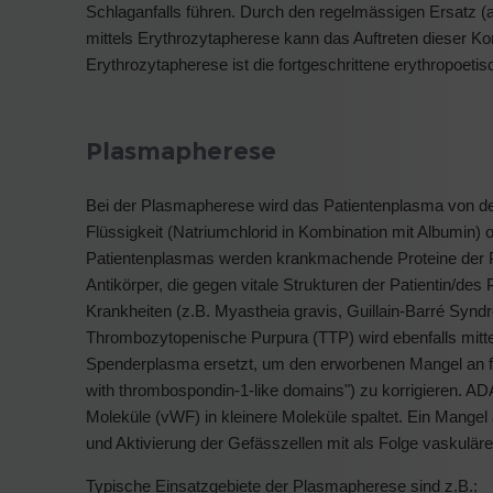
Schlaganfalls führen. Durch den regelmässigen Ersatz (
mittels Erythrozytapherese kann das Auftreten dieser Kom
Erythrozytapherese ist die fortgeschrittene erythropoetis
Plasmapherese
Bei der Plasmapherese wird das Patientenplasma von den 
Flüssigkeit (Natriumchlorid in Kombination mit Albumin)
Patientenplasmas werden krankmachende Proteine der Pat
Antikörper, die gegen vitale Strukturen der Patientin/des 
Krankheiten (z.B. Myastheia gravis, Guillain-Barré Syn
Thrombozytopenische Purpura (TTP) wird ebenfalls mitte
Spenderplasma ersetzt, um den erworbenen Mangel an f
with thrombospondin-1-like domains") zu korrigieren. A
Moleküle (vWF) in kleinere Moleküle spaltet. Ein Mange
und Aktivierung der Gefässzellen mit als Folge vaskulä
Typische Einsatzgebiete der Plasmapherese sind z.B.: