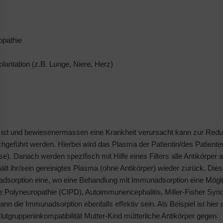
opathie
antation (z.B. Lunge, Niere, Herz)
nt ist und bewiesenermassen eine Krankheit verursacht kann zur Redu
hgeführt werden. Hierbei wird das Plasma der Patientin/des Patient
e). Danach werden spezifisch mit Hilfe eines Filters alle Antikörper
hält ihr/sein gereinigtes Plasma (ohne Antikörper) wieder zurück. Die
nadsorption eine, wo eine Behandlung mit Immunadsorption eine Möglic
de Polyneuropathie (CIPD), Autoimmunencephalitis, Miller-Fisher Syn
kann die Immunadsorption ebenfalls effektiv sein. Als Beispiel ist hier
tgruppeninkompatibilität Mutter-Kind mütterliche Antikörper gegen