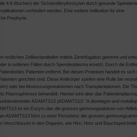
alle 4-6 Wochen) der Sichelzellerythrozyten durch gesunde Spendere
plikationen verhindert werden. Eine weitere Indikation für eine
che Porphyrie.
restlichen Zellbestandteilen mittels Zentrifugation getrennt und ent
 oder in seltenen Fällen durch Spenderplasma ersetzt. Durch die Entf
ientin/des Patienten entfernt. Bei diesen Proteinen handelt es sich
Patienten gerichtet sind. Diese Antikörper spielen eine Rolle bei neur
drom) oder bei Abstossungsreaktionen nach Transplantationen. Die T
ls Plasmapherese behandelt. Hierbei wird aber das Patientenplasma
unktionierender ADAMTS13 (ADAMTS13: "A disintegrin and metallo
DAMTS13 ist ein Enzym das die grossen gerinnungsaktiven von Wille
l an ADAMTS13 führt zu einer Persistenz der grossen gerinnungsakt
ren Verschlüssen in den Organen, wie Hirn, Herz und Bauchspeicheldr