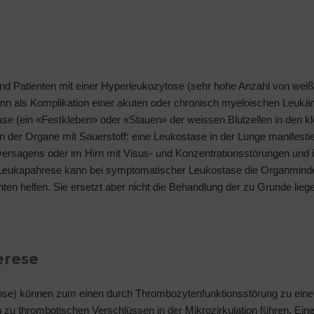
und Patienten mit einer Hyperleukozytose (sehr hohe Anzahl von wei
ann als Komplikation einer akuten oder chronisch myeloischen Leukä
ase (ein «Festkleben» oder «Stauen» der weissen Blutzellen in den k
n der Organe mit Sauerstoff: eine Leukostase in der Lunge manifestie
versagens oder im Hirn mit Visus- und Konzentrationsstörungen und 
Leukapahrese kann bei symptomatischer Leukostase die Organminde
nten helfen. Sie ersetzt aber nicht die Behandlung der zu Grunde lie
erese
e) können zum einen durch Thrombozytenfunktionsstörung zu eine
zu thrombotischen Verschlüssen in der Mikrozirkulation führen. Ein