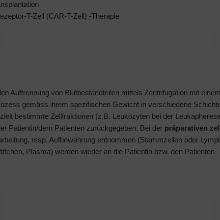
nsplantation
zeptor-T-Zell (CAR-T-Zell) -Therapie
en Auftrennung von Blutbestandteilen mittels Zentrifugation mit eine
Prozess gemäss ihrem spezifischen Gewicht in verschiedene Schicht
ielt bestimmte Zellfraktionen (z.B. Leukozyten bei der Leukapherese
 der Patientin/dem Patienten zurückgegeben. Bei der
präparativen zel
Verarbeitung, resp. Aufbewahrung entnommen (Stammzellen oder Lymp
lättchen, Plasma) werden wieder an die Patientin bzw. den Patienten