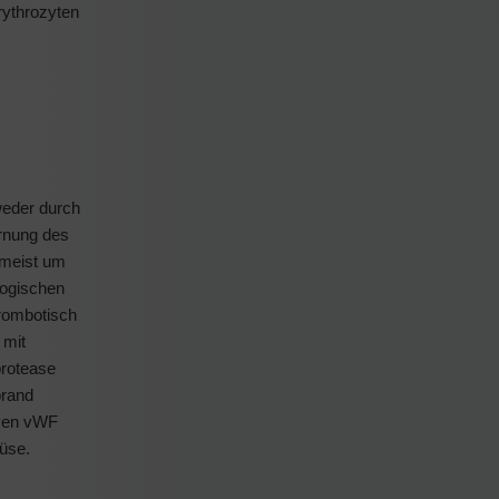
rythrozyten
weder durch
ernung des
 meist um
ologischen
hrombotisch
 mit
protease
brand
iven vWF
üse.