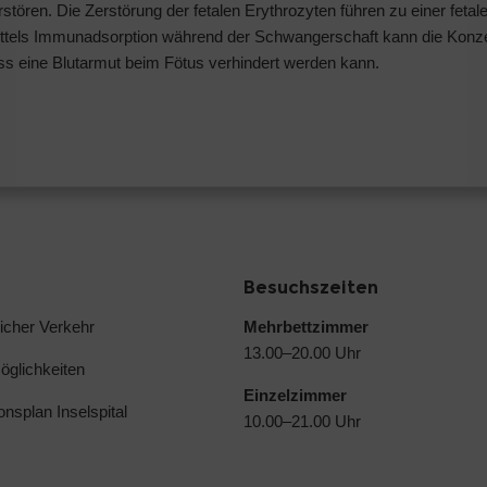
stören. Die Zerstörung der fetalen Erythrozyten führen zu einer fetal
 Mittels Immunadsorption während der Schwangerschaft kann die Konze
ass eine Blutarmut beim Fötus verhindert werden kann.
Besuchszeiten
licher Verkehr
Mehrbettzimmer
13.00–20.00 Uhr
glichkeiten
Einzelzimmer
ionsplan Inselspital
10.00–21.00 Uhr