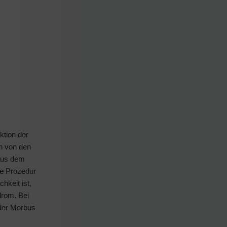
ktion der
en von den
 aus dem
se Prozedur
hkeit ist,
drom. Bei
 der Morbus