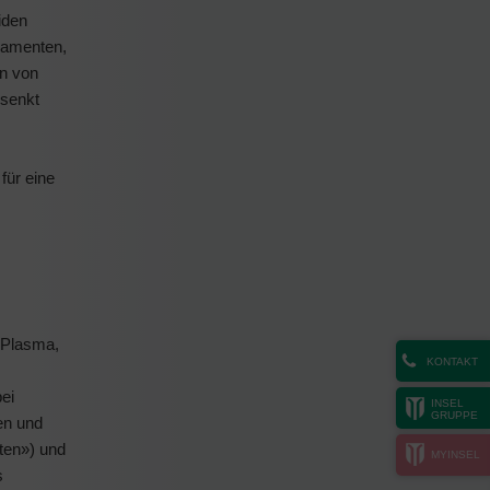
iden
ikamenten,
en von
senkt
für eine
 (Plasma,
KONTAKT
ei
INSEL
GRUPPE
en und
ten») und
MYINSEL
s