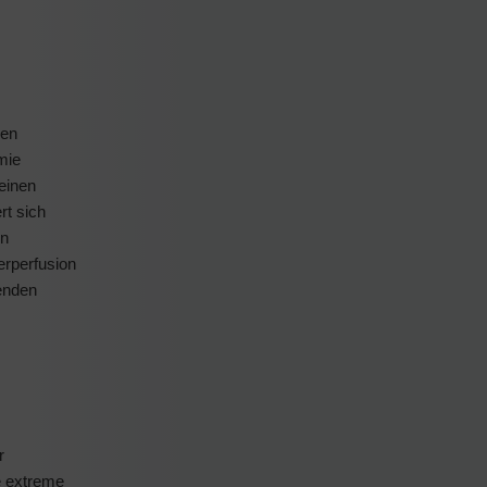
ßen
mie
leinen
rt sich
in
rperfusion
genden
r
e extreme