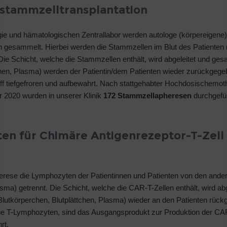
tstammzelltransplantation
gie und hämatologischen Zentrallabor werden autologe (körpereigene)
n gesammelt. Hierbei werden die Stammzellen im Blut des Patienten 
Die Schicht, welche die Stammzellen enthält, wird abgeleitet und ge
tchen, Plasma) werden der Patientin/dem Patienten wieder zurückgege
f tiefgefroren und aufbewahrt. Nach stattgehabter Hochdosischemot
r 2020 wurden in unserer Klinik
172 Stammzellapheresen
durchgefüh
n für Chimäre Antigenrezeptor-T-Zell
rese die Lymphozyten der Patientinnen und Patienten von den ande
asma) getrennt. Die Schicht, welche die CAR-T-Zellen enthält, wird ab
Blutkörperchen, Blutplättchen, Plasma) wieder an den Patienten rückg
e T-Lymphozyten, sind das Ausgangsprodukt zur Produktion der CAR
rt.