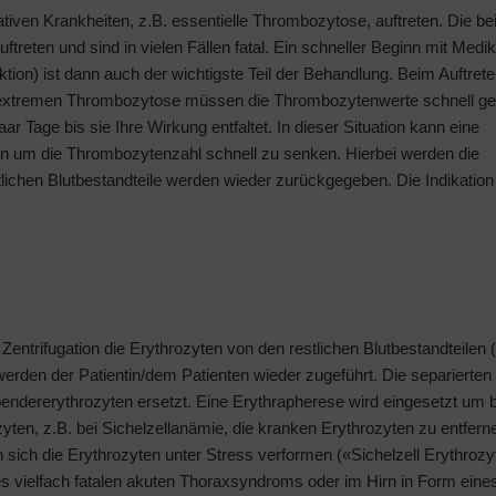
iven Krankheiten, z.B. essentielle Thrombozytose, auftreten. Die be
treten und sind in vielen Fällen fatal. Ein schneller Beginn mit Med
on) ist dann auch der wichtigste Teil der Behandlung. Beim Auftret
extremen Thrombozytose müssen die Thrombozytenwerte schnell ge
r Tage bis sie Ihre Wirkung entfaltet. In dieser Situation kann eine
n um die Thrombozytenzahl schnell zu senken. Hierbei werden die
tlichen Blutbestandteile werden wieder zurückgegeben. Die Indikation 
Zentrifugation die Erythrozyten von den restlichen Blutbestandteilen
werden der Patientin/dem Patienten wieder zugeführt. Die separierten
ndererythrozyten ersetzt. Eine Erythrapherese wird eingesetzt um b
zyten, z.B. bei Sichelzellanämie, die kranken Erythrozyten zu entfern
sich die Erythrozyten unter Stress verformen («Sichelzell Erythrozy
 vielfach fatalen akuten Thoraxsyndroms oder im Hirn in Form eine