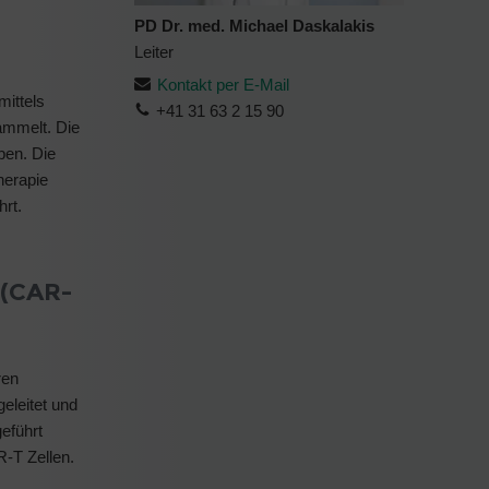
PD Dr. med. Michael Daskalakis
Leiter
Kontakt per E-Mail
mittels
+41 31 63 2 15 90
sammelt. Die
ben. Die
herapie
rt.
 (CAR-
ren
geleitet und
eführt
-T Zellen.