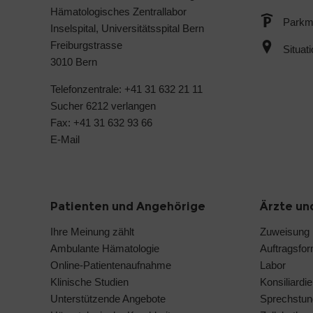
Hämatologisches Zentrallabor
Parkmö
Inselspital, Universitätsspital Bern
Freiburgstrasse
Situat
3010 Bern
Telefonzentrale: +41 31 632 21 11
Sucher 6212 verlangen
Fax: +41 31 632 93 66
E-Mail
Patienten und Angehörige
Ärzte un
Ihre Meinung zählt
Zuweisung
Ambulante Hämatologie
Auftragsfo
Online-Patientenaufnahme
Labor
Klinische Studien
Konsiliardie
Unterstützende Angebote
Sprechstun