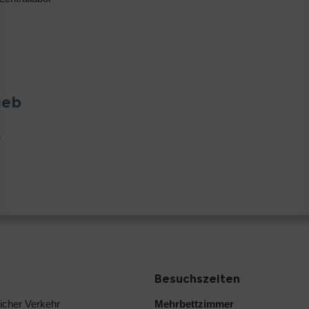
ieb
n
Besuchszeiten
licher Verkehr
Mehrbettzimmer