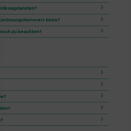
ntikoagulanzien?
 Gerinnungshemmers blute?
 noch zu beachten?
ie?
rden?
n?