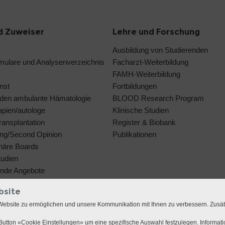
d Zuweiser
Lehre und Forschung
Ausbildung von Studierenden
rmulare und Analysenverzeichnis
Facharzt-Weiterbildung
FAMH-Weiterbildung
nst
Fortbildungen
den ambulante Hämatologie
BLOOD Research Program
rapien/autologe
Klinische Studien
ansplantation
Register & Biobank
ng/Second Opinion
Publikationen
linäre Boards
tudien
ende Angebote
bsite
Website zu ermöglichen und unsere Kommunikation mit Ihnen zu verbessern. Zusä
utton «Cookie Einstellungen» um eine spezifische Auswahl festzulegen. Informat