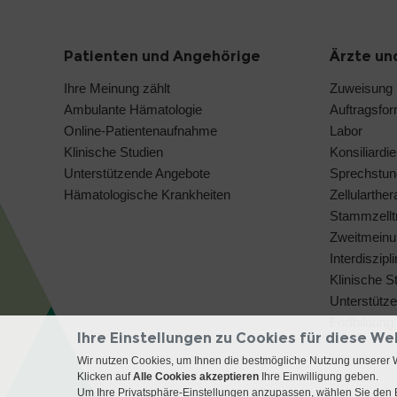
Patienten und Angehörige
Ärzte un
Ihre Meinung zählt
Zuweisung
Ambulante Hämatologie
Auftragsfo
Online-Patientenaufnahme
Labor
Klinische Studien
Konsiliardie
Unterstützende Angebote
Sprechstun
Hämatologische Krankheiten
Zellularthe
Stammzelltr
Zweitmeinu
Interdiszip
Klinische S
Unterstütz
Fortbildung
Ihre Einstellungen zu Cookies für diese We
Wir nutzen Cookies, um Ihnen die bestmögliche Nutzung unserer 
Klicken auf
Alle Cookies akzeptieren
Ihre Einwilligung geben.
Um Ihre Privatsphäre-Einstellungen anzupassen, wählen Sie den B