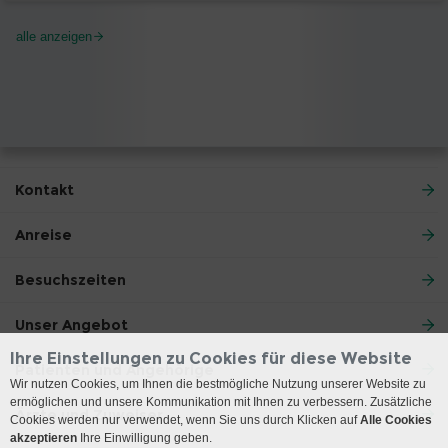
alle anzeigen
Kontakt
Anreise
Besuchszeiten
Unser Angebot
Ihre Einstellungen zu Cookies für diese Website
Patienten und Angehörige
Wir nutzen Cookies, um Ihnen die bestmögliche Nutzung unserer Website zu
ermöglichen und unsere Kommunikation mit Ihnen zu verbessern. Zusätzliche
Ärzte und Zuweiser
Cookies werden nur verwendet, wenn Sie uns durch Klicken auf
Alle Cookies
akzeptieren
Ihre Einwilligung geben.