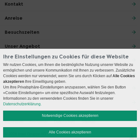
Kontakt
Anreise
Besuchszeiten
Unser Angebot
Ihre Einstellungen zu Cookies für diese Website
Patienten und Angehörige
Wir nutzen Cookies, um Ihnen die bestmögliche Nutzung unserer Website zu
ermöglichen und unsere Kommunikation mit Ihnen zu verbessern. Zusätzliche
Ärzte und Zuweiser
Cookies werden nur verwendet, wenn Sie uns durch Klicken auf
Alle Cookies
akzeptieren
Ihre Einwilligung geben.
Um Ihre Privatsphäre-Einstellungen anzupassen, wählen Sie den Button
Lehre und Forschung
«Cookie Einstellungen» um eine spezifische Auswahl festzulegen.
Informationen zu den verwendeten Cookies finden Sie in unserer
Social Media
Datenschutzerklärung.
Notwendige Cookies akzeptieren
Impressum
Disclaimer
Datenschutz
Sitemap
Alle Cookies akzeptieren
© 2026 Insel Gruppe AG