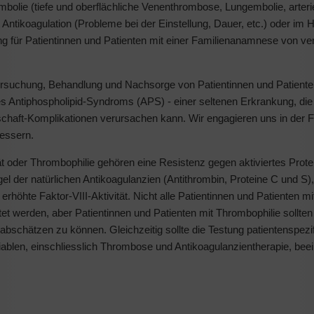
olie (tiefe und oberflächliche Venenthrombose, Lungembolie, arterie
ikoagulation (Probleme bei der Einstellung, Dauer, etc.) oder im Hi
ng für Patientinnen und Patienten mit einer Familienanamnese von v
ntersuchung, Behandlung und Nachsorge von Patientinnen und Patiente
s Antiphospholipid-Syndroms (APS) - einer seltenen Erkrankung, di
haft-Komplikationen verursachen kann. Wir engagieren uns in der 
essern.
ät oder Thrombophilie gehören eine Resistenz gegen aktiviertes Prote
 der natürlichen Antikoagulanzien (Antithrombin, Proteine C und S),
höhte Faktor-VIII-Aktivität. Nicht alle Patientinnen und Patienten m
 werden, aber Patientinnen und Patienten mit Thrombophilie sollten 
bschätzen zu können. Gleichzeitig sollte die Testung patientenspezi
iablen, einschliesslich Thrombose und Antikoagulanzientherapie, beei