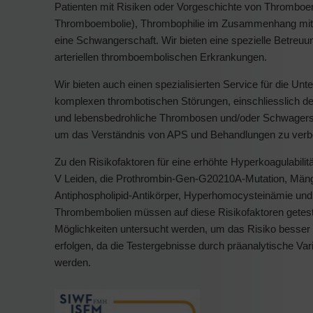
Patienten mit Risiken oder Vorgeschichte von Thromboemb
Thromboembolie), Thrombophilie im Zusammenhang mit Ant
eine Schwangerschaft. Wir bieten eine spezielle Betreuu
arteriellen thromboembolischen Erkrankungen.
Wir bieten auch einen spezialisierten Service für die U
komplexen thrombotischen Störungen, einschliesslich de
und lebensbedrohliche Thrombosen und/oder Schwagersc
um das Verständnis von APS und Behandlungen zu verb
Zu den Risikofaktoren für eine erhöhte Hyperkoagulabilit
V Leiden, die Prothrombin-Gen-G20210A-Mutation, Mängel
Antiphospholipid-Antikörper, Hyperhomocysteinämie und er
Thrombembolien müssen auf diese Risikofaktoren getestet
Möglichkeiten untersucht werden, um das Risiko besser a
erfolgen, da die Testergebnisse durch präanalytische Var
werden.