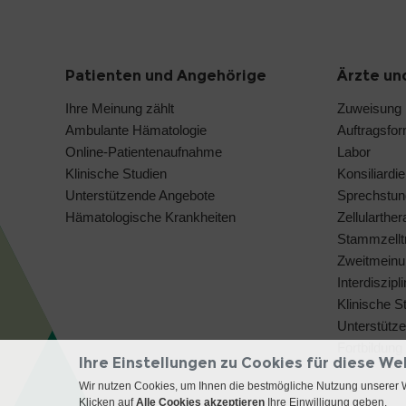
Patienten und Angehörige
Ärzte un
Ihre Meinung zählt
Zuweisung
Ambulante Hämatologie
Auftragsfo
Online-Patientenaufnahme
Labor
Klinische Studien
Konsiliardie
Unterstützende Angebote
Sprechstun
Hämatologische Krankheiten
Zellularthe
Stammzelltr
Zweitmeinu
Interdiszip
Klinische S
Unterstütz
Fortbildung
Ihre Einstellungen zu Cookies für diese We
Wir nutzen Cookies, um Ihnen die bestmögliche Nutzung unserer 
Klicken auf
Alle Cookies akzeptieren
Ihre Einwilligung geben.