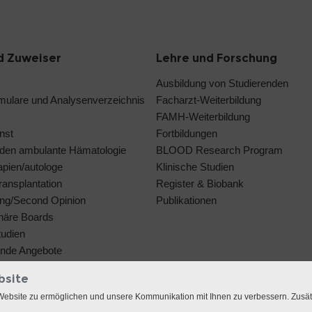
d Zuweiser
Lehre und Forschung
Ausbildung von Studierenden
rmulare und Analysenverzeichnis
Facharzt-Weiterbildung
FAMH-Weiterbildung
nst
Fortbildungen
den ambulante Hämatologie
BLOOD Research Program
rapien/autologe
Klinische Studien
ansplantation
Register & Biobank
ng/Second Opinion
Publikationen
linäre Boards
tudien
ende Angebote
bsite
Website zu ermöglichen und unsere Kommunikation mit Ihnen zu verbessern. Zusä