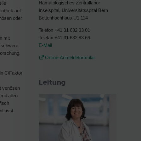
Hämatologisches Zentrallabor
lle
Inselspital, Universitätsspital Bern
nblick auf
Bettenhochhaus U1 114
enösen oder
Telefon +41 31 632 33 01
Telefax +41 31 632 93 66
n mit
E-Mail
e schwere
Forschung,
Online-Anmeldeformular
in C/Faktor
Leitung
it venösen
mit allen
fisch
nflusst