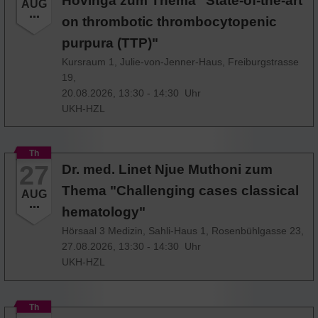
Hovinga zum Thema "State-of-the-art
AUG
on thrombotic thrombocytopenic
purpura (TTP)"
Kursraum 1, Julie-von-Jenner-Haus, Freiburgstrasse
19,
20.08.2026, 13:30 - 14:30 Uhr
UKH-HZL
Th
27
Dr. med. Linet Njue Muthoni zum
Thema "Challenging cases classical
AUG
hematology"
Hörsaal 3 Medizin, Sahli-Haus 1, Rosenbühlgasse 23,
27.08.2026, 13:30 - 14:30 Uhr
UKH-HZL
Th