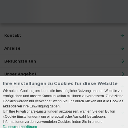
Kontakt
Anreise
Besuchszeiten
Unser Angebot
Ihre Einstellungen zu Cookies für diese Website
Patienten und Angehörige
Wir nutzen Cookies, um Ihnen die bestmögliche Nutzung unserer Website zu
ermöglichen und unsere Kommunikation mit Ihnen zu verbessern. Zusätzliche
Ärzte und Zuweiser
Cookies werden nur verwendet, wenn Sie uns durch Klicken auf
Alle Cookies
akzeptieren
Ihre Einwilligung geben.
Um Ihre Privatsphäre-Einstellungen anzupassen, wählen Sie den Button
Lehre und Forschung
«Cookie Einstellungen» um eine spezifische Auswahl festzulegen.
Informationen zu den verwendeten Cookies finden Sie in unserer
Social Media
Datenschutzerklärung.