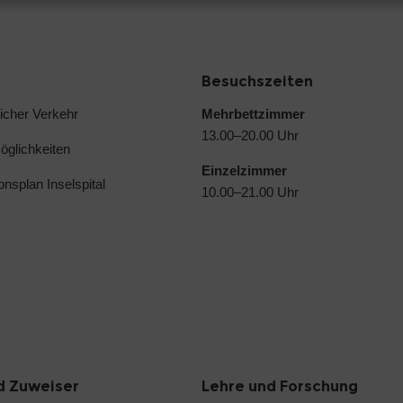
Besuchszeiten
licher Verkehr
Mehrbettzimmer
13.00–20.00 Uhr
glichkeiten
Einzelzimmer
ionsplan Inselspital
10.00–21.00 Uhr
d Zuweiser
Lehre und Forschung