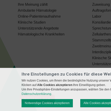
Ihre Meinung zählt
Zuweisung
Ambulante Hämatologie
Auftragsfo
Online-Patientenaufnahme
Labor
Klinische Studien
Konsiliardie
Unterstützende Angebote
Sprechstun
Hämatologische Krankheiten
Zellularthe
Stammzelltr
Zweitmeinu
Interdiszip
Klinische S
Unterstütz
Fortbildung
Ihre Einstellungen zu Cookies für diese We
Wir nutzen Cookies, um Ihnen die bestmögliche Nutzung unserer 
Klicken auf
Alle Cookies akzeptieren
Ihre Einwilligung geben.
Um Ihre Privatsphäre-Einstellungen anzupassen, wählen Sie den B
Datenschutzerklärung.
NOTFALL 24H
Impressum
Disclai
Notwendige Cookies akzeptieren
Alle Cookies akzept