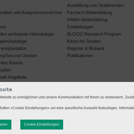
Ausbildung von Studierenden
rmulare und Analysenverzeichnis
Facharzt-Weiterbildung
FAMH-Weiterbildung
nst
Fortbildungen
den ambulante Hämatologie
BLOOD Research Program
rapien/autologe
Klinische Studien
ansplantation
Register & Biobank
ng/Second Opinion
Publikationen
linäre Boards
tudien
ende Angebote
bsite
Website zu ermöglichen und unsere Kommunikation mit Ihnen zu verbessern. Zusä
utton «Cookie Einstellungen» um eine spezifische Auswahl festzulegen. Informat
mer
Datenschutz
Sitemap
ieren
Cookie Einstellungen