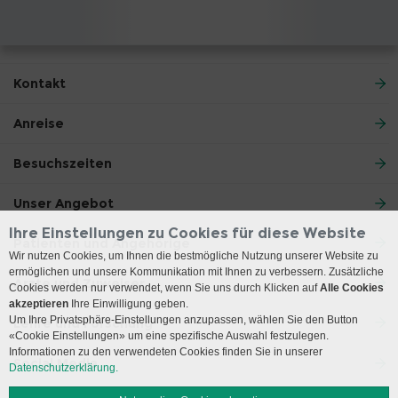
Kontakt
Anreise
Besuchszeiten
Unser Angebot
Ihre Einstellungen zu Cookies für diese Website
Patienten und Angehörige
Wir nutzen Cookies, um Ihnen die bestmögliche Nutzung unserer Website zu
ermöglichen und unsere Kommunikation mit Ihnen zu verbessern. Zusätzliche
Ärzte und Zuweiser
Cookies werden nur verwendet, wenn Sie uns durch Klicken auf
Alle Cookies
akzeptieren
Ihre Einwilligung geben.
Um Ihre Privatsphäre-Einstellungen anzupassen, wählen Sie den Button
Lehre und Forschung
«Cookie Einstellungen» um eine spezifische Auswahl festzulegen.
Informationen zu den verwendeten Cookies finden Sie in unserer
Social Media
Datenschutzerklärung.