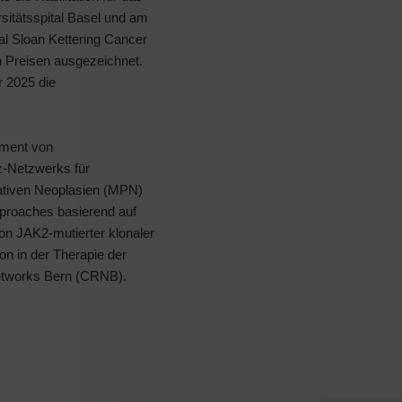
rsitätsspital Basel und am
al Sloan Kettering Cancer
 Preisen ausgezeichnet.
r 2025 die
ement von
z-Netzwerks für
rativen Neoplasien (MPN)
proaches basierend auf
on JAK2-mutierter klonaler
n in der Therapie der
etworks Bern (CRNB).