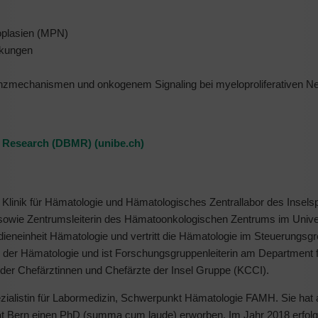
eoplasien (MPN)
nkungen
tenzmechanismen und onkogenem Signaling bei myeloproliferativen N
l Research (DBMR) (unibe.ch)
 Klinik für Hämatologie und Hämatologisches Zentrallabor des Inselspit
e sowie Zentrumsleiterin des Hämatoonkologischen Zentrums im Unive
Studieneinheit Hämatologie und vertritt die Hämatologie im Steuerungsg
e der Hämatologie und ist Forschungsgruppenleiterin am Department 
 der Chefärztinnen und Chefärzte der Insel Gruppe (KCCI).
ialistin für Labormedizin, Schwerpunkt Hämatologie FAMH. Sie hat a
ät Bern einen PhD (summa cum laude) erworben. Im Jahr 2018 erfolgte