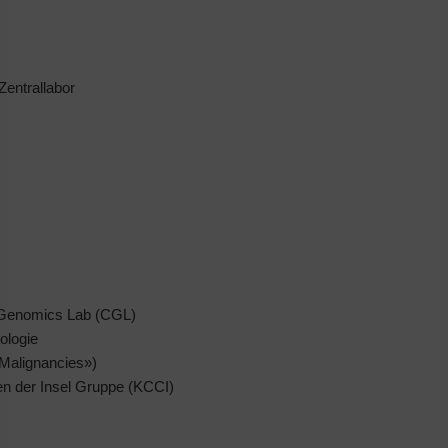
Zentrallabor
l Genomics Lab (CGL)
ologie
Malignancies»)
en der Insel Gruppe (KCCI)