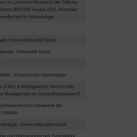
nce in Leukemia Research der Stiftung
, Swiss BRIDGE Award 2016, Miescher
sellschaft für Hämatologie
gie, Universitätsspital Basel
tologie, Universität Basel
n FAMH, Schwerpunkt Hämatologie
ies (CAS) in Management, Hochschule
hes Management im Gesundheitswesen”)
r Schweizerischen Akademie der
ten SAMW
matologie, Universitätsspital Basel
ogie und Hämatologisches Zentrallabor,