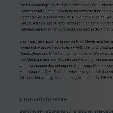
Fach Hämatologie an der Universität Basel. Die klinische
Kantonsspital Baden. Forschungsaufenthalte führten sie 
Center (MSKCC) New York USA. Sie hat 2019 eine SNF Ec
Seit 2024 ist sie assoziierte Professorin an der Universi
Fakultätsmitgliedschaft aufgrund Exzellenz in der Fors
Das klinische Hauptinteresse von Prof. Meyer liegt bei
myeloproliferativen Neoplasien (MPN). Sie ist Gründun
Mastozytose und Mitautorin von Onkopedia. Wissenschaftl
und Mechanismen der Resistenzentwicklung. Ein besonde
Untersuchungen des onkogenen Signalings. Diese haben z
Hämatopoiese (CHIP) für die Entwicklung der MPN sowie 
MPN stellen wichtige Interessensgebiete dar. Die DBM
Curriculum vitae
Berufliche Tätigkeiten / Klinischer Werdeg