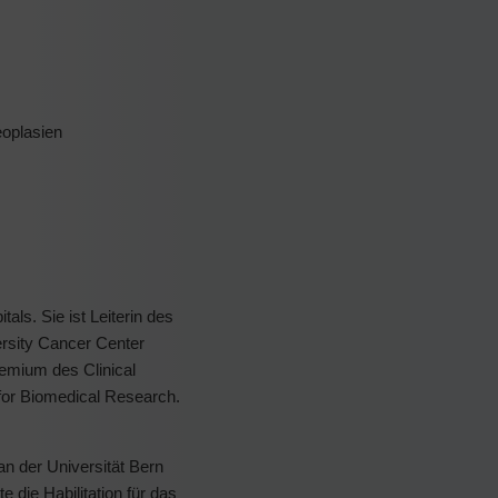
eoplasien
als. Sie ist Leiterin des
rsity Cancer Center
remium des Clinical
for Biomedical Research.
n der Universität Bern
 die Habilitation für das