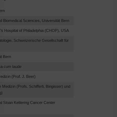
ern
nd Biomedical Sciencies, Universität Bern
’s Hospital of Philadelphia (CHOP), USA
tologie, Schweizerische Gesellschaft für
ät Bern
ma cum laude
dizin (Prof. J. Beer)
e Medizin (Profs. Schifferli, Bingisser) und
g)
l Sloan Kettering Cancer Center