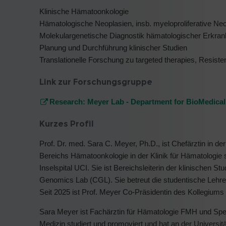
Klinische Hämatoonkologie
Hämatologische Neoplasien, insb. myeloproliferative N
Molekulargenetische Diagnostik hämatologischer Erkra
Planung und Durchführung klinischer Studien
Translationelle Forschung zu targeted therapies, Resis
Link zur Forschungsgruppe
Research: Meyer Lab - Department for BioMedica
Kurzes Profil
Prof. Dr. med. Sara C. Meyer, Ph.D., ist Chefärztin in der
Bereichs Hämatoonkologie in der Klinik für Hämatologi
Inselspital UCI. Sie ist Bereichsleiterin der klinischen 
Genomics Lab (CGL). Sie betreut die studentische Lehr
Seit 2025 ist Prof. Meyer Co-Präsidentin des Kollegiums
Sara Meyer ist Fachärztin für Hämatologie FMH und Spez
Medizin studiert und promoviert und hat an der Universit