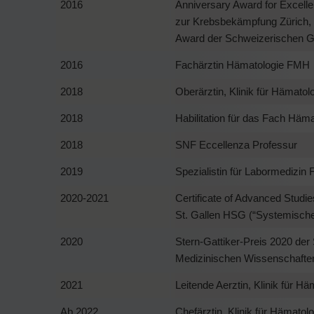
2016
Anniversary Award for Excelle
zur Krebsbekämpfung Zürich
Award der Schweizerischen Ge
2016
Fachärztin Hämatologie FMH
2018
Oberärztin, Klinik für Hämatolo
2018
Habilitation für das Fach Häma
2018
SNF Eccellenza Professur
2019
Spezialistin für Labormedizi
2020-2021
Certificate of Advanced Stud
St. Gallen HSG (“Systemisc
2020
Stern-Gattiker-Preis 2020 de
Medizinischen Wissenschaf
2021
Leitende Aerztin, Klinik für Hä
Ab 2022
Chefärztin, Klinik für Hämatol