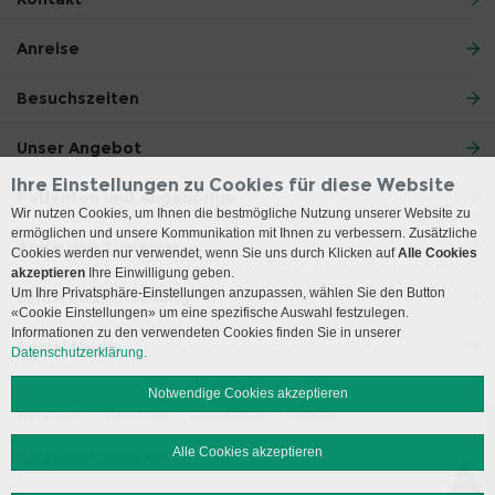
Anreise
Besuchszeiten
Unser Angebot
Ihre Einstellungen zu Cookies für diese Website
Patienten und Angehörige
Wir nutzen Cookies, um Ihnen die bestmögliche Nutzung unserer Website zu
ermöglichen und unsere Kommunikation mit Ihnen zu verbessern. Zusätzliche
Ärzte und Zuweiser
Cookies werden nur verwendet, wenn Sie uns durch Klicken auf
Alle Cookies
akzeptieren
Ihre Einwilligung geben.
Um Ihre Privatsphäre-Einstellungen anzupassen, wählen Sie den Button
Lehre und Forschung
«Cookie Einstellungen» um eine spezifische Auswahl festzulegen.
Informationen zu den verwendeten Cookies finden Sie in unserer
Social Media
Datenschutzerklärung.
Notwendige Cookies akzeptieren
Impressum
Disclaimer
Datenschutz
Sitemap
Alle Cookies akzeptieren
© 2026 Insel Gruppe AG