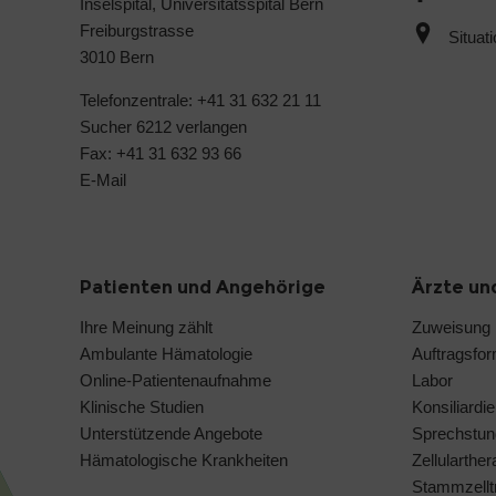
Inselspital, Universitätsspital Bern
Freiburgstrasse
Situat
3010 Bern
Telefonzentrale: +41 31 632 21 11
Sucher 6212 verlangen
Fax: +41 31 632 93 66
E-Mail
Patienten und Angehörige
Ärzte un
Ihre Meinung zählt
Zuweisung
Ambulante Hämatologie
Auftragsfo
Online-Patientenaufnahme
Labor
Klinische Studien
Konsiliardie
Unterstützende Angebote
Sprechstun
Hämatologische Krankheiten
Zellularthe
Stammzelltr