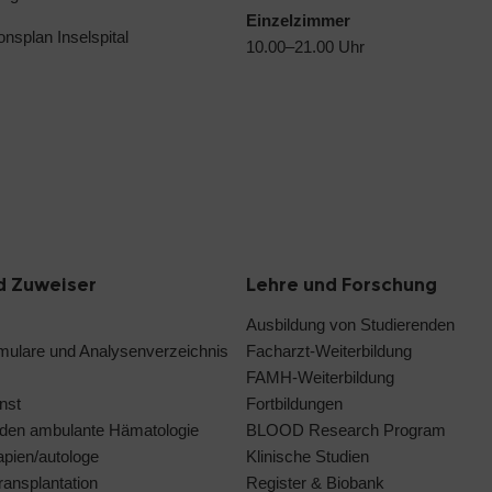
Einzelzimmer
ionsplan Inselspital
10.00–21.00 Uhr
d Zuweiser
Lehre und Forschung
Ausbildung von Studierenden
rmulare und Analysenverzeichnis
Facharzt-Weiterbildung
FAMH-Weiterbildung
nst
Fortbildungen
den ambulante Hämatologie
BLOOD Research Program
rapien/autologe
Klinische Studien
ansplantation
Register & Biobank