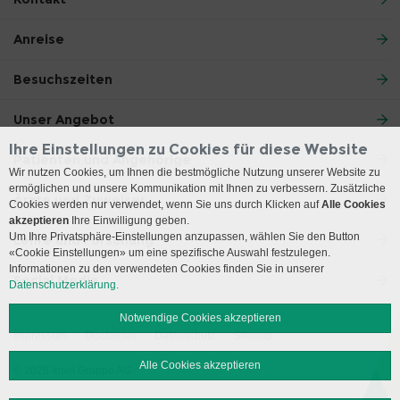
Anreise
Besuchszeiten
Unser Angebot
Ihre Einstellungen zu Cookies für diese Website
Patienten und Angehörige
Wir nutzen Cookies, um Ihnen die bestmögliche Nutzung unserer Website zu
ermöglichen und unsere Kommunikation mit Ihnen zu verbessern. Zusätzliche
Ärzte und Zuweiser
Cookies werden nur verwendet, wenn Sie uns durch Klicken auf
Alle Cookies
akzeptieren
Ihre Einwilligung geben.
Um Ihre Privatsphäre-Einstellungen anzupassen, wählen Sie den Button
Lehre und Forschung
«Cookie Einstellungen» um eine spezifische Auswahl festzulegen.
Informationen zu den verwendeten Cookies finden Sie in unserer
Social Media
Datenschutzerklärung.
Notwendige Cookies akzeptieren
Impressum
Disclaimer
Datenschutz
Sitemap
Alle Cookies akzeptieren
© 2026 Insel Gruppe AG