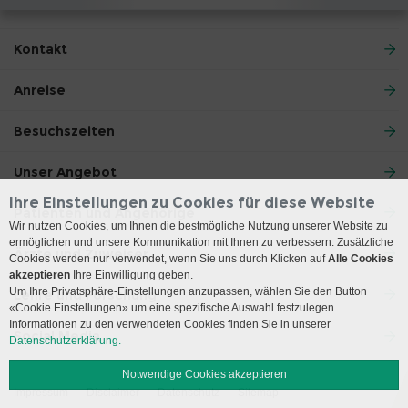
Kontakt
Anreise
Besuchszeiten
Unser Angebot
Ihre Einstellungen zu Cookies für diese Website
Patienten und Angehörige
Wir nutzen Cookies, um Ihnen die bestmögliche Nutzung unserer Website zu
ermöglichen und unsere Kommunikation mit Ihnen zu verbessern. Zusätzliche
Ärzte und Zuweiser
Cookies werden nur verwendet, wenn Sie uns durch Klicken auf
Alle Cookies
akzeptieren
Ihre Einwilligung geben.
Um Ihre Privatsphäre-Einstellungen anzupassen, wählen Sie den Button
Lehre und Forschung
«Cookie Einstellungen» um eine spezifische Auswahl festzulegen.
Informationen zu den verwendeten Cookies finden Sie in unserer
Social Media
Datenschutzerklärung.
Notwendige Cookies akzeptieren
Impressum
Disclaimer
Datenschutz
Sitemap